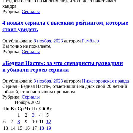
Поздней осенью на многих людей то и дело накатывает
хандра.
Рубрика:
Сериалы
4 новых сериала с высоким рейтингом, которые
стоит увидеть
Опубликовано
8 ноября, 2023
автором
Рамблер
Вы точно не пожалеете.
Рубрика:
Сериалы
«Бедная Настя»: за что сценаристы разводили
и убивали героев сериала
Опубликовано
3 ноября, 2023
автором
Нижегородская правда
Сериал «Бедная Настя», отметивший на днях свой 20-летний
юбилей, стал настоящим прорывом.
Рубрика:
Сериалы
Ноябрь 2023
Пн
Вт
Ср
Чт
Пт
Сб
Вс
1
2
3
4
5
6
7
8
9
10
11
12
13
14
15
16
17
18
19