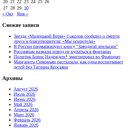
20
21
22
23
24
25
26
27
28
29
30
« Окт
Янв »
Свежие записи
Звезда «Маленькой Веры» Соколов сообщил о смерти
друга и благотворителя: «Мы осиротели»
В России промаркируют книгу “Заводной апельсин”
Россиянам назвали повод не купаться в фонтанах
Политик Борис Надеждин* эмигрировал во Францию
Маргарита Симоньян рассказала, как одна воспитывает
детей без Тиграна Кеосаяна
Архивы
Август 2026
Июль 2026
Июнь 2026
Май 2026
Апрель 2026
Март 2026
Февраль 2026
Январь 2026