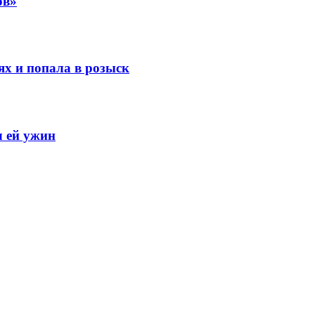
ов»
ях и попала в розыск
 ей ужин