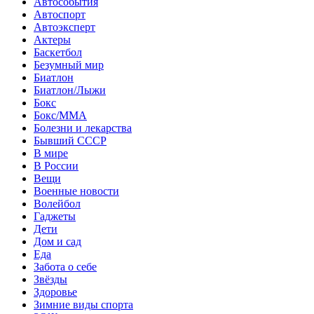
Автособытия
Автоспорт
Автоэксперт
Актеры
Баскетбол
Безумный мир
Биатлон
Биатлон/Лыжи
Бокс
Бокс/MMA
Болезни и лекарства
Бывший СССР
В мире
В России
Вещи
Военные новости
Волейбол
Гаджеты
Дети
Дом и сад
Еда
Забота о себе
Звёзды
Здоровье
Зимние виды спорта