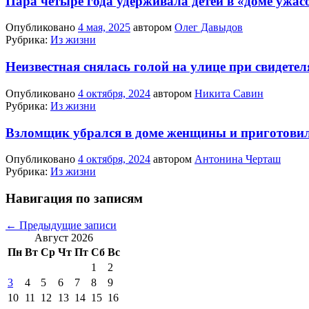
Пара четыре года удерживала детей в «доме ужас
Опубликовано
4 мая, 2025
автором
Олег Давыдов
Рубрика:
Из жизни
Неизвестная снялась голой на улице при свидетел
Опубликовано
4 октября, 2024
автором
Никита Савин
Рубрика:
Из жизни
Взломщик убрался в доме женщины и приготовил
Опубликовано
4 октября, 2024
автором
Антонина Черташ
Рубрика:
Из жизни
Навигация по записям
←
Предыдущие записи
Август 2026
Пн
Вт
Ср
Чт
Пт
Сб
Вс
1
2
3
4
5
6
7
8
9
10
11
12
13
14
15
16