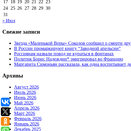
17
18
19
20
21
22
23
24
25
26
27
28
29
30
31
« Июл
Свежие записи
Звезда «Маленькой Веры» Соколов сообщил о смерти дру
В России промаркируют книгу “Заводной апельсин”
Россиянам назвали повод не купаться в фонтанах
Политик Борис Надеждин* эмигрировал во Францию
Маргарита Симоньян рассказала, как одна воспитывает де
Архивы
Август 2026
Июль 2026
Июнь 2026
Май 2026
Апрель 2026
Март 2026
Февраль 2026
Январь 2026
Декабрь 2025