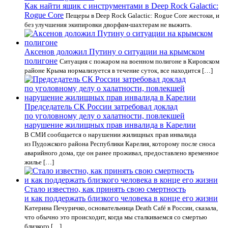
Как найти ящик с инструментами в Deep Rock Galactic:
Rogue Core
Пещеры в Deep Rock Galactic: Rogue Core жестоки, и
без улучшения экипировки дворфам-шахтерам не выжить.
Аксенов доложил Путину о ситуации на крымском
полигоне
Ситуация с пожаром на военном полигоне в Кировском
районе Крыма нормализуется в течение суток, все находится […]
Председатель СК России затребовал доклад
по уголовному делу о халатности, повлекшей
нарушение жилищных прав инвалида в Карелии
В СМИ сообщается о нарушении жилищных прав инвалида
из Пудожского района Республики Карелия, которому после сноса
аварийного дома, где он ранее проживал, предоставлено временное
жилье […]
Стало известно, как принять свою смертность
и как поддержать близкого человека в конце его жизни
Катерина Печуричко, основательница Death Café в России, сказала,
что обычно это происходит, когда мы сталкиваемся со смертью
близкого […]