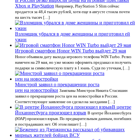
В России резко выросли цены на игровые приставки
Xbox и PlayStation
Например, PlayStation 5 Slim сейчас
продается за 48,4 тысяч рублей, хотя еще в августе стоила почти
на шесть тысяч […]
Взломщик убрался в доме женщины и приготовил ей
ужин
Игровой смартфон Honor WIN Turbo выйдет 29 мая
Honor объявила дату выхода игрового телефона WIN Turbo. Релиз
намечен на 29 мая, но уже можно оформить предзаказ и получить
подарки за символическую плату в 1 юань. Судя по утечкам, […]
Минстрой заявил о прекращении роста
цен на новостройки
Замглавы Минстроя Никита Стасишин
заявил о прекращении роста цен на новостройки в России.
Соответствующее заявление он сделал на заседании […]
В центре
Йоханнесбурга произошел взрыв
В центре Йоханнесбурга
(ЮАР) произошел взрыв. По предварительным данным, погибших
и пострадавших нет. Об этом пишет […]