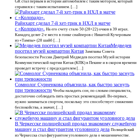
GR стал первым в истории автомобилем с таким мотором, который
справился с таким испытанием. […]
Райнхарт сделал 7-й хет-трик в НХЛ в матче
с «Колорадо».
На его счету стало 50 (28+22) очков в 39 играх.
Канадец делит 2-е место в гонке снайперов с Никитой Кучеровым
из «Тампы» (28 шайб […]
Медведев
посетил музей компартии Китая
Замглавы Совета
безопасности России Дмитрий Медведев посетил Музей истории
Коммунистической партии Китая (КПК) в Пекине и в скором времени
проведет встречу с председателем […]
Сомнолог Сурненкова объяснила, как быстро заснуть
при тревожности
Чтобы наладить сон, по словам специалиста,
достаточно соблюдать пять простых рекомендаций. Во-первых,
нужно заниматься спортом, поскольку это способствует снижению
беспокойства, а значит, […]
В Черкесске полицейский продал знакомому служебную
машину и стал фигурантом уголовного дела
Полицейский
из Черкесска стал фигурантом уголовного дела о мошенничестве.