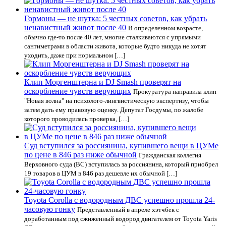
Гормоны — не шутка: 5 честных советов, как убрать
ненавистный живот после 40
В определенном возрасте,
обычно где-то после 40 лет, многие сталкиваются с упрямыми
сантиметрами в области живота, которые будто никуда не хотят
уходить, даже при нормальном […]
Клип Моргенштерна и DJ Smash проверят на
оскорбление чувств верующих
Прокуратура направила клип
"Новая волна" на психолого-лингвистическую экспертизу, чтобы
затем дать ему правовую оценку. Депутат Госдумы, по жалобе
которого проводилась проверка, […]
Суд вступился за россиянина, купившего вещи в ЦУМе
по цене в 846 раз ниже обычной
Гражданская коллегия
Верховного суда (ВС) вступилась за россиянина, который приобрел
19 товаров в ЦУМ в 846 раз дешевле их обычной […]
Toyota Corolla с водородным ДВС успешно прошла 24-
часовую гонку
Представленный в апреле хэтчбек с
доработанным под сжиженный водород двигателем от Toyota Yaris