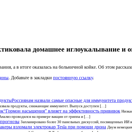
тиковала домашнее иглоукалывание и ок
ния, а в итоге оказалась на больничной койке. Об этом расска
цины
. Добавьте в закладки
постоянную ссылку
.
Россиянам назвали самые опасные для иммунитета проду
 назвала продукты, снижающие иммунитет. Выпуск доступен […]
“Гормон насыщения” влияет на эффективность прививок
Низка
Анализ проводился на примере вакцин от гриппа и […]
 прогнозы
Запланировано более 30 панельных дискуссий, посвященных ИИ и 
акеры взломали электрокар Tesla при помощи дрона
Двум немецким