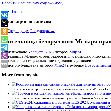
Перейти к основному содержимому
Главная
Навигация по записям
←
Предыдущая
Следующая
→
Жительница белорусского Мозыря прак
Опубликовано
5 августа, 2025
автором
Мир24
Жительница Мозыря хотела оздоровится с помощью иглоукалыва
практиковала иглоукалывание в домашних условиях.
Запись опубликована автором
Мир24
в рубрике
Новости меди
More from my site
назвала в эфире программы «О самом главном» на канале «Россия 1»
после прививки, говорит исследование ученых из Китая и Австралии. 
CES 2024: ожидания и
Х