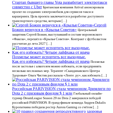
Стартап бывшего главы Yota разработает электротакси
совместно с Uber
Британская компания Arrival анонсировала
проект по созданию электромобиля для сервисов такси и
каршеринга. Цель проекта заключается в разработке доступного
транспортного средства, которым […]
Сергей
Божин вернулся в «Крылья Советов»
Центральный
защитник Сергей Божин, выступавший в составе воронежского
«Факела», перешёл в «Крылья Советов». Контракт с футболистом
рассчитан до лета 2027 […]
Похмелье может испортить все выходные.
Как его избежать? Четыре лайфхака от врача
Похмелья
после застолья с алкоголем можно избежать, если предпринять
несколько несложных мер. Терапевт «Скандинавского Центра
Здоровья» Ольга Чистик рассказала «Ленте. ру», как избежать […]
Российская PARIVISION стала чемпионом Дримлиги по
Dota 2 с призовым фондом $ 1 млн
Глобальный онлайн-
турнир DreamLeague Season 29 по Dota 2 завершился победой
российской PARIVISION. В гранд-финале команда Андрея Dukalis
Куропаткина победила ростер Aurora Gaming со счётом […]