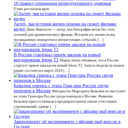
10 правил сохранения репродуктивного здоровья
О них рассказала врач.
Актер, чья история жизни похожа на сюжет фильма:
видео
Джек Николсон — актер, чья биография могла бы стать
основой для драматического фильма. История его жизни полна
неожиданных поворотов и интригующих событий, […]
В России стартовал прием заказов на новый
внедорожник Jetour T2
Марка Jetour объявила, что в России
стартует прием заказов на новый Jetour T2. Запуск модели на нашем
рынке состоится в марте 2024 […]
Базылюк снялась с этапа Гран‑при России среди
юниоров в Москве
Фигуристка Маргарита Базылюк не выступит
на этапе Гран‑при России среди юниоров в Москве. Фамилия
Базылюк присутствовала в предварительном списке участников
соревнований, однако […]
Законопроект об эксперименте с яйцами рыб внесли в
Госдуму