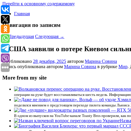
Перейти к основному содержимому
Главная
Навигация по записям
←
Предыдущая
Следующая
→
В США заявили о потере Киевом сильн
Опубликовано
28 декабря, 2025
автором
Марина Совина
Запись опубликована автором
Марина Совина
в рубрике
Мир
.
More from my site
операции на руке будет восстанавливаться шесть недель. Информацию
поделился мнением о предстоящем переходе пилота команды Льюиса 
В одном из выпусков на YouTube-канале Toasty Bros проверили, как 
Назва