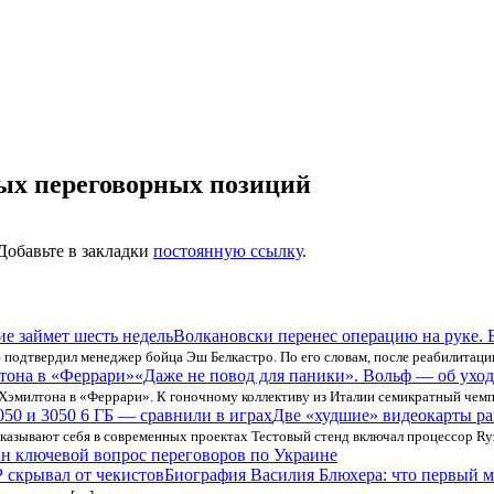
ых переговорных позиций
 Добавьте в закладки
постоянную ссылку
.
Волкановски перенес операцию на руке. 
 подтвердил менеджер бойца Эш Белкастро. По его словам, после реабилитаци
«Даже не повод для паники». Вольф — об ухо
Хэмилтона в «Феррари». К гоночному коллективу из Италии семикратный чем
Две «худшие» видеокарты ра
показывают себя в современных проектах Тестовый стенд включал процессор R
н ключевой вопрос переговоров по Украине
Биография Василия Блюхера: что первый 