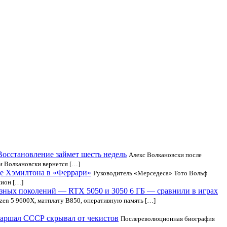
Восстановление займет шесть недель
Алекс Волкановски после
и Волкановски вернется […]
де Хэмилтона в «Феррари»
Руководитель «Мерседеса» Тото Вольф
пион […]
зных поколений — RTX 5050 и 3050 6 ГБ — сравнили в играх
yzen 5 9600X, матплату B850, оперативную память […]
маршал СССР скрывал от чекистов
Послереволюционная биография