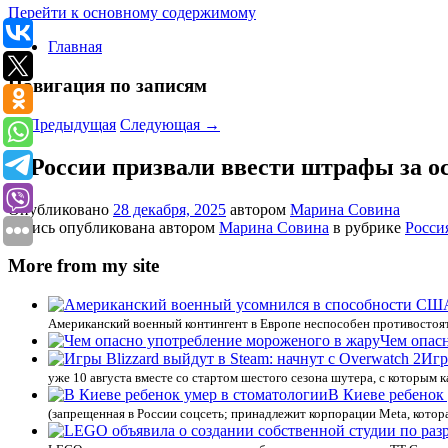
Перейти к основному содержимому
Главная
Навигация по записям
←
Предыдущая
Следующая
→
В России призвали ввести штрафы за о
Опубликовано
28 декабря, 2025
автором
Марина Совина
Запись опубликована автором
Марина Совина
в рубрике
Росси
More from my site
Американский военный контингент в Европе неспособен противостоят
Чем опас
Игр
уже 10 августа вместе со стартом шестого сезона шутера, с которым 
В Киеве ребенок
(запрещенная в России соцсеть; принадлежит корпорации Meta, котор