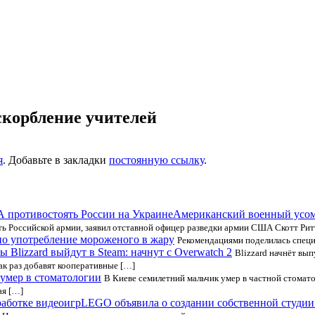
скорбление учителей
я
. Добавьте в закладки
постоянную ссылку
.
Американский военный усом
ь Российской армии, заявил отставной офицер разведки армии США Скотт Ритт
но употребление мороженого в жару
Рекомендациями поделилась специ
ы Blizzard выйдут в Steam: начнут с Overwatch 2
Blizzard начнёт вып
как раз добавят кооперативные […]
 умер в стоматологии
В Киеве семилетний мальчик умер в частной стомат
ая […]
LEGO объявила о создании собственной студии 