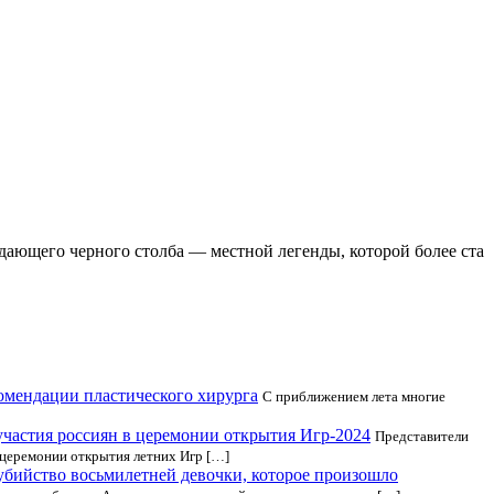
ающего черного столба — местной легенды, которой более ста
комендации пластического хирурга
С приближением лета многие
частия россиян в церемонии открытия Игр-2024
Представители
 церемонии открытия летних Игр […]
убийство восьмилетней девочки, которое произошло