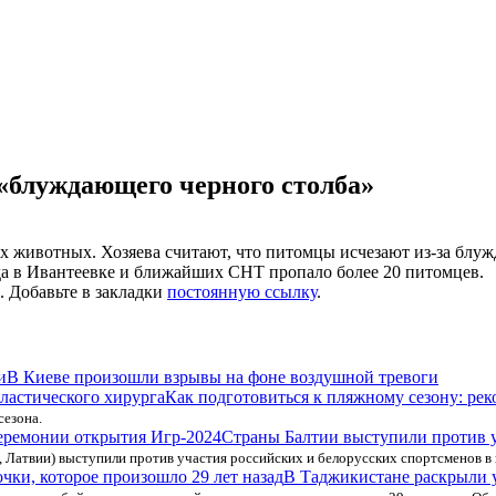
«блуждающего черного столба»
животных. Хозяева считают, что питомцы исчезают из-за блужд
ода в Ивантеевке и ближайших СНТ пропало более 20 питомцев.
. Добавьте в закладки
постоянную ссылку
.
В Киеве произошли взрывы на фоне воздушной тревоги
Как подготовиться к пляжному сезону: ре
сезона.
Страны Балтии выступили против у
 Латвии) выступили против участия российских и белорусских спортсменов в
В Таджикистане раскрыли 