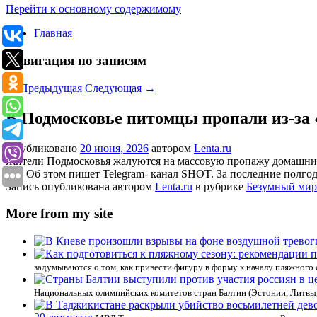
Перейти к основному содержимому
Главная
Навигация по записям
←
Предыдущая
Следующая
→
В Подмосковье питомцы пропали из-за 
Опубликовано
20 июня, 2026
автором
Lenta.ru
Жители Подмосковья жалуются на массовую пропажу домашних 
лет. Об этом пишет Telegram- канал SHOT. За последние полг
Запись опубликована автором
Lenta.ru
в рубрике
Безумный мир
More from my site
задумываются о том, как привести фигуру в форму к началу пляжного 
Национальных олимпийских комитетов стран Балтии (Эстонии, Литвы,