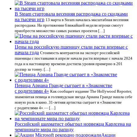
В Steam стартовала весенняя распродажа со скидками
на тысячи игр
13 марта в Steam началась масштабная весенняя
распродажа. На протяжении ближайшей недели игроки смогут
приобрести множество самых разных проектов […]
Цены на российскую пшеницу стали расти впервые с
начала года
Стоимость контрактов на экспорт российской
пшеницы с поставками в апреле начала расти впервые с начала 2024
года и к настоящему времени достигла уровня примерно в 201
доллар за тонну. […]
Певица Ариана Гранде сыграет в «Знакомстве
с родителями 4»
Как сообщает издание The Hollywood Reporter,
знаменитая певица и голливудская звезда Ариана Гранде нашла себе
новую роль в кино. 31-летняя артистка сыграет в «Знакомстве
с родителями 4» — […]
Российский шахматист обыграл норвежца Карлсена на
чемпионате мира по рапиду
Акции