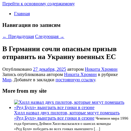
Перейти к основному содержимому
Главная
Навигация по записям
←
Предыдущая
Следующая
→
В Германии сочли опасным призыв
отправить на Украину военных ЕС
Опубликовано
27 декабря, 2025
автором
Никита Хромин
Запись опубликована автором
Никита Хромин
в рубрике
Мир
. Добавьте в закладки
постоянную ссылку
.
More from my site
Хилл назвал двух пилотов, которые могут помешать
«Ред Булл» выиграть все гонки в сезоне
Чемпион мира 1996
года британец Деймон Хилл высказался о шансах команды
«Ред Булл» победить во всех гонках нынешнего […]