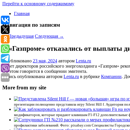
Перейти к основному содержимому
Главная
Навигация по записям
←
Предыдущая
Следующая
→
В «Газпроме» отказались от выплаты д
Опубликовано
23 мая, 2024
автором
Lenta.ru
Совет директоров российского энергохолдинга «Газпром» реко
Об этом говорится в сообщении эмитента.
Запись опубликована автором
Lenta.ru
в рубрике
Компании
. До
More from my site
презентации полноценно представила игру Silent Hill f. Аудитория п
модификаторов, которые придают клавишам F1-F12 дополнительные фу
профилактики заболеваний. Фото: pixabay.com Специалисты Городск