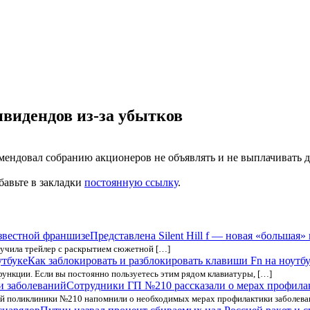
ивидендов из-за убытков
мендовал собранию акционеров не объявлять и не выплачивать д
бавьте в закладки
постоянную ссылку
.
Представлена Silent Hill f — новая «большая
олучила трейлер с раскрытием сюжетной […]
Как заблокировать и разблокировать клавиши Fn на ноутб
нкции. Если вы постоянно пользуетесь этим рядом клавиатуры, […]
Сотрудники ГП №210 рассказали о мерах профила
ой поликлиники №210 напомнили о необходимых мерах профилактики заболева