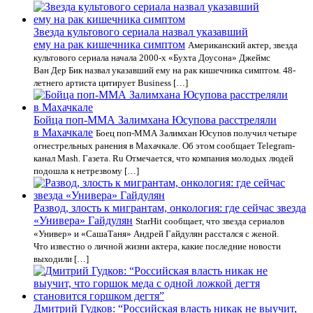
Звезда культового сериала назвал указавший
ему на рак кишечника симптом
Американский актер, звезда
культового сериала начала 2000-х «Бухта Доусона» Джеймс
Ван Дер Бик назвал указавший ему на рак кишечника симптом. 48-
летнего артиста цитирует Business […]
Бойца поп-ММА Залимхана Юсупова расстреляли
в Махачкале
Боец поп-ММА Залимхан Юсупов получил четыре
огнестрельных ранения в Махачкале. Об этом сообщает Telegram-
канал Mash. Газета. Ru Отмечается, что компания молодых людей
подошла к нетрезвому […]
Развод, злость к мигрантам, онкология: где сейчас звезда
«Универа» Гайдулян
StarHit сообщает, что звезда сериалов
«Универ» и «СашаТаня» Андрей Гайдулян расстался с женой.
Что известно о личной жизни актера, какие последние новости
выходили […]
Дмитрий Гудков: “Российская власть никак не выучит,