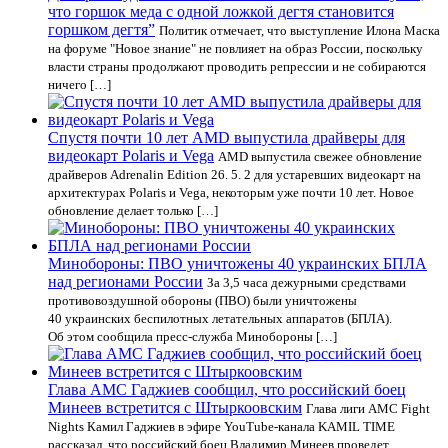
что горшок меда с одной ложкой дегтя становится
горшком дегтя”
Политик отмечает, что выступление Илона Маска
на форуме "Новое знание" не повлияет на образ России, поскольку
власти страны продолжают проводить репрессии и не собираются
ничего […]
Cпустя почти 10 лет AMD выпустила драйверы для
видеокарт Polaris и Vega
AMD выпустила свежее обновление
драйверов Adrenalin Edition 26. 5. 2 для устаревших видеокарт на
архитектурах Polaris и Vega, некоторым уже почти 10 лет. Новое
обновление делает только […]
Минобороны: ПВО уничтожены 40 украинских БПЛА
над регионами России
За 3,5 часа дежурными средствами
противовоздушной обороны (ПВО) были уничтожены
40 украинских беспилотных летательных аппаратов (БПЛА).
Об этом сообщила пресс-служба Минобороны […]
Глава AMC Гаджиев сообщил, что российский боец
Минеев встретится с Штыркоовским
Глава лиги AMC Fight
Nights Камил Гаджиев в эфире YouTube-канала KAMIL TIME
рассказал, что российский боец Владимир Минеев проведет