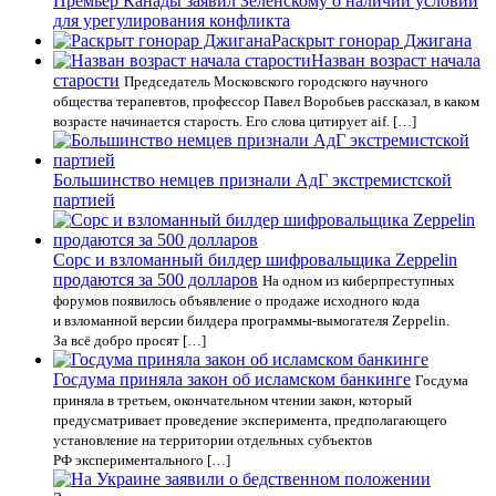
Премьер Канады заявил Зеленскому о наличии условий
для урегулирования конфликта
Раскрыт гонорар Джигана
Назван возраст начала
старости
Председатель Московского городского научного
общества терапевтов, профессор Павел Воробьев рассказал, в каком
возрасте начинается старость. Его слова цитирует aif. […]
Большинство немцев признали АдГ экстремистской
партией
Сорс и взломанный билдер шифровальщика Zeppelin
продаются за 500 долларов
На одном из киберпреступных
форумов появилось объявление о продаже исходного кода
и взломанной версии билдера программы-вымогателя Zeppelin.
За всё добро просят […]
Госдума приняла закон об исламском банкинге
Госдума
приняла в третьем, окончательном чтении закон, который
предусматривает проведение эксперимента, предполагающего
установление на территории отдельных субъектов
РФ экспериментального […]