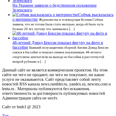
На Украине заявили о бедственном положении
Зеленского
Собчак высказалась
о материнстве
Журналистка и телеведущая Ксения Собчак
заявила, что не готова была стать матерью, когда ей было чуть
больше 20 лет, потому что занималась […]
48-летний Дэвид Бекхэм показал фигуру на фото в
бассейне
Бывший полузащитник сборной Англии Дэвид Бекхэм
снялся в бассейне и показал снимок поклонникам. 48-летнего
спортсмена запечатлели на выходе из бассейна в расстегнутой
мокрой рубашке и […]
Данный сайт не является коммерческим проектом. На этом
сайте ни чего не продают, ни чего не покупают, ни какие
услуги не оказываются. Сайт представляет собой ленту
новостей RSS канала news.rambler.ru, yandex.ru, newsru.com и
lenta.ru . Материалы публикуются без искажения,
ответственность за достоверность публикуемых новостей
Администрация сайта не несёт.
Сайт от bmb3 @ 2023
Top