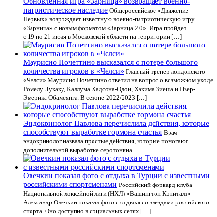
Обновленная игра «Зарница» возвращает военно-
патриотическое наследие
Общероссийское «Движение
Первых» возрождает известную военно-патриотическую игру
«Зарница» с новым форматом «Зарница 2.0». Игра пройдет
с 19 по 21 июля в Московской области на территории […]
Маурисио Почеттино высказался о потере большого
количества игроков в «Челси»
Главный тренер лондонского
«Челси» Маурисио Почеттино ответил на вопрос о возможном уходе
Ромелу Лукаку, Каллума Хадсона-Одои, Хакима Зиеша и Пьер-
Эмерика Обамеянга. В сезоне-2022/2023 […]
Эндокринолог Павлова перечислила действия, которые
способствуют выработке гормона счастья
Врач-
эндокринолог назвала простые действия, которые помогают
дополнительной выработке серотонина.
Овечкин показал фото с отдыха в Турции с известными
российскими спортсменами
Российский форвард клуба
Национальной хоккейной лиги (НХЛ) «Вашингтон Кэпиталз»
Александр Овечкин показал фото с отдыха со звездами российского
спорта. Оно доступно в социальных сетях […]