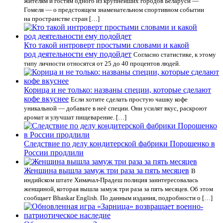
жителям и гостям одного из крупнейших городов Беларуси —
Гомеля — о предстоящем знаменательном спортивном событии
на пространстве стран […]
Кто такой интроверт простыми словами и какой
род деятельности ему подойдет
Согласно статистике, к этому
типу личности относятся от 25 до 40 процентов людей.
Корица и не только: названы специи, которые сделают
кофе вкуснее
Если хотите сделать простую чашку кофе
уникальной — добавьте в неё специи. Они усилят вкус, раскроют
аромат и улучшат пищеварение. […]
Следствие по делу кондитерской фабрики Порошенко в
России продлили
Женщина вышла замуж три раза за пять месяцев
В
индийском штате Химачал-Прадеш полиция заинтересовалась
женщиной, которая вышла замуж три раза за пять месяцев. Об этом
сообщает Bhaskar English. По данным издания, подробности о […]