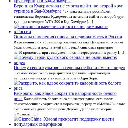
Вероника Кудерметова не смогла выйти во второй круг
турнира в Бад-Хомбурге
43-я ракетка мира российская
теннисистка Вероника Кудерметова не смогла выйти во второй круг
турнира категории WTA-500 в Бад-Хомбурге […]
Описаны изменения спроса на недвижимость в России
В сравнении с октябрем, когда ключевая ставка Центрального банка
была ниже, доля покупателей с ипотекой снизилась примерно
на 10 процентов, при этом увеличился интерес россиян к рынку […]
Почему герои культового сериала не были вместе: видео
С самого первого эпизода зрителей дразнили нарастающим
напряжением между агентом Купером и Одри Хорн.
Раскрыто, как вдвое сократить калорийность белого
риса
Калорийность белого риса снижается вдвое, если после
приготовления охладить его в морозилке, передает «Мойка78» слова
американских диетологов Грейс Дероча, Даррелла Кокберна
и Фрэнсис […]