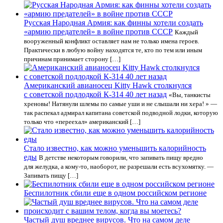
Русская Народная Армия: как финны хотели создать
«армию предателей» в войне против СССР
Каждый
вооруженный конфликт оставляет нам не только имена героев.
Практически в любую войну находятся те, кто по тем или иным
причинам принимает сторону […]
Американский авианосец Kitty Hawk столкнулся
с советской подлодкой К-314 40 лет назад
«Вы, танкисты
хреновы! Натянули шлемы по самые уши и не слышали ни хера! » —
так распекал адмирал капитана советской подводной лодки, которую
только что «переехал» американский […]
Стало известно, как можно уменьшить калорийность
еды
В детстве некоторым говорили, что запивать пищу вредно
для желудка, а кому-то, наоборот, не разрешали есть всухомятку. —
Запивать пищу […]
Беспилотник сбили еще в одном российском регионе
Частый душ вреднее вирусов. Что на самом деле