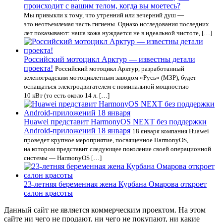
происходит с вашим телом, когда вы моетесь?
Мы привыкли к тому, что утренний или вечерний душ —
это неотъемлемая часть гигиены. Однако исследования последних
лет показывают: наша кожа нуждается не в идеальной чистоте, […]
Российский мотоцикл Арктур — известны детали
проекта!
Российский мотоцикл Арктур, разработанный
зеленоградским мотоциклетным заводом «Русь» (МЗР), будет
оснащаться электродвигателем с номинальной мощностью
10 кВт (то есть около 14 л. […]
Huawei представит HarmonyOS NEXT без поддержки
Android-приложений 18 января
18 января компания Huawei
проведет крупное мероприятие, посвященное HarmonyOS,
на котором представит следующее поколение своей операционной
системы — HarmonyOS […]
23-летняя беременная жена Курбана Омарова откроет
салон красоты
Данный сайт не является коммерческим проектом. На этом
сайте ни чего не продают, ни чего не покупают, ни какие