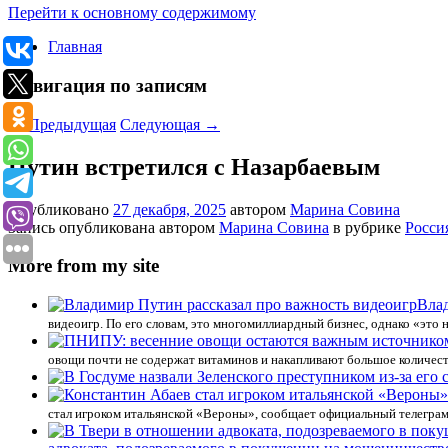
Перейти к основному содержимому
Главная
Навигация по записям
←
Предыдущая
Следующая
→
Путин встретился с Назарбаевым
Опубликовано
27 декабря, 2025
автором
Марина Совина
Запись опубликована автором
Марина Совина
в рубрике
Росси
More from my site
Влад
видеоигр. По его словам, это многомиллиардный бизнес, однако «это н
овощи почти не содержат витаминов и накапливают большое количест
стал игроком итальянской «Вероны», сообщает официальный телеграм