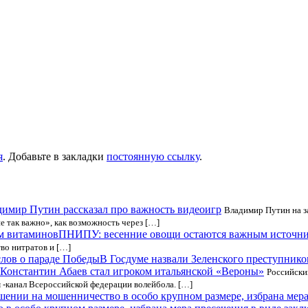
я
. Добавьте в закладки
постоянную ссылку
.
имир Путин рассказал про важность видеоигр
Владимир Путин на з
е так важно», как возможность через […]
ПНИПУ: весенние овощи остаются важным источн
во нитратов и […]
В Госдуме назвали Зеленского преступником
Константин Абаев стал игроком итальянской «Вероны»
Российски
 -канал Всероссийской федерации волейбола. […]