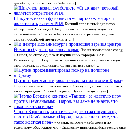
для обхода защиты в играх Valorant и […]
Шикунов назвал футболиста «Спартака», который
является открытием РПЛ
Бывший спортивный директор
«Спартака» Александр Шикунов считает, что полузащитник
«красно‑белых» Эсекьель Барко является открытием текущего
сезона Российской премьер‑лиги […]
В центре
Йоханнесбурга произошел взрыв
Взрыв произошел в среду,
19 июля, в центре одного из крупнейших городов ЮАР —
Йоханнесбурга. По данным экстренных служб, взорвалась секция
газопровода, проходившая под автомагистралью […]
Путин прокомментировал пожар на полигоне в Крыму
С причинами пожара на полигоне в Крыму предстоит разобраться,
заявил президент России Владимир Путин. Его цитирует […]
Чарльз Баркли о критике «Тандер» за жесткую игру
против Вембаньямы: «Народ, вы даже не знаете, что
такое жесткая игра»
«Чуваки, которые у себя дома и по
телевизору обсуждают, что «Оклахома» применила физическую силу