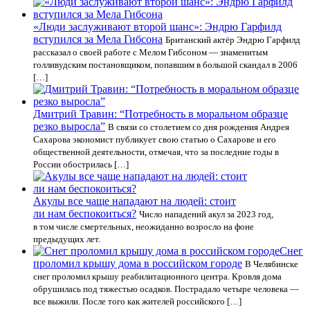
«Люди заслуживают второй шанс»: Эндрю Гарфилд
вступился за Мела Гибсона
Британский актёр Эндрю Гарфилд
рассказал о своей работе с Мелом Гибсоном — знаменитым
голливудским постановщиком, попавшим в большой скандал в 2006
[…]
Дмитрий Травин: “Потребность в моральном образце
резко выросла”
В связи со столетием со дня рождения Андрея
Сахарова экономист публикует свою статью о Сахарове и его
общественной деятельности, отмечая, что за последние годы в
России обострилась […]
Акулы все чаще нападают на людей: стоит
ли нам беспокоиться?
Число нападений акул за 2023 год,
в том числе смертельных, неожиданно возросло на фоне
предыдущих лет.
Снег
проломил крышу дома в российском городе
В Челябинске
снег проломил крышу реабилитационного центра. Кровля дома
обрушилась под тяжестью осадков. Пострадало четыре человека —
все выжили. После того как жителей российского […]