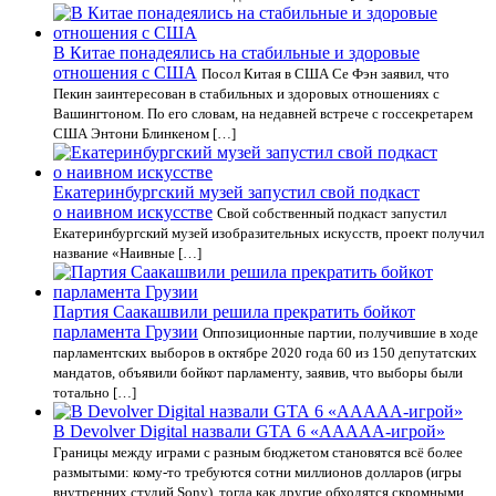
В Китае понадеялись на стабильные и здоровые
отношения с США
Посол Китая в США Се Фэн заявил, что
Пекин заинтересован в стабильных и здоровых отношениях с
Вашингтоном. По его словам, на недавней встрече с госсекретарем
США Энтони Блинкеном […]
Екатеринбургский музей запустил свой подкаст
о наивном искусстве
Свой собственный подкаст запустил
Екатеринбургский музей изобразительных искусств, проект получил
название «Наивные […]
Партия Саакашвили решила прекратить бойкот
парламента Грузии
Оппозиционные партии, получившие в ходе
парламентских выборов в октябре 2020 года 60 из 150 депутатских
мандатов, объявили бойкот парламенту, заявив, что выборы были
тотально […]
В Devolver Digital назвали GTA 6 «ААААА-игрой»
Границы между играми с разным бюджетом становятся всё более
размытыми: кому-то требуются сотни миллионов долларов (игры
внутренних студий Sony), тогда как другие обходятся скромными