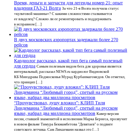
Время, деньги и запчасти для легенды номер 21: опыт
владения ГАЗ-21 Волга
За что 21-я Волга получила статус
«культовой машины»? С какими сложностями сталкивается
ее владелец? Сложно ли ее ремонтировать и поддерживать
в исправном […]
В двух московских аэропортах задержали более 270
рейсов
Кардиолог рассказал, какой тип бега самый полезный
для сердца
Самым полезным видом бега для здоровья является
интервальный, рассказал NEWS.ru кардиолог Видновской
КБ Минздрава Подмосковья Мурад Курбанмагомедов. Он отметил,
что принцип […]
“Прочувствовал, душу вложил”: КЛИП Тиля
Линдеманна “Любимый город”, спетый на русском
языке, набрал два миллиона просмотров
Кавер-версия
песни, ставшей знаменитой в исполнении Марка Бернеса, прозвучит
в новом фильме Тимура Бекмамбетова "Девятаев" о подвиге
советского летчика. Сам Линдеманн назвал это […]