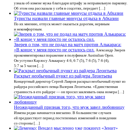
узнала об измене мужа благодаря штрафу за неправильную парковку.
Об этом она рассказала у себя в соцсетях, передает […]
Туристы назвали главные минусы отдыха в Абхазии
По их мнению, отпуск может оказаться дорогим, нервным
и некомфортным.
Зверев о том, что не подал на матч против Алькараса:
«В конце у меня просто не осталось сил.
Александр Зверев
прокомментировал поражение в полуфинале Australian Open.
Он уступил Карлосу Алькарасу 4:6, 6:7 (5), 7:6 (5), 7:6 (4),
5:7 за 5 часов […]
Раскрыт необычный пункт из райдера Леонтьева
Концертный директор Сергей Лавров раскрыл необычный пункт из
райдера российского певца Валерия Леонтьева. «Единственная
странность в его райдере — он просил заклеивать окна номера […]
Неожиданный признак того, что муж завел любовницу
Измена редко начинается внезапно. В большинстве случаев
ей предшествует период постепенных изменений в поведении
со стороны […]