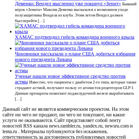
Деменко: Вендел мысленно уже покинул «Зенит»
Бывший
игрок «Зенита» Максим Деменко высказался о возможном уходе
полузащитника Вендела из клуба. Этим летом Вендел должен
был перейти […]
ХАМАС подтвердил гибель командира военного крыла
Чиновники рассказали о плане США добиться избрания
нового президента Ливана
Ученые нашли новое эффективное средство против
астмы
Известно, что пациенты с диабетом 2-го типа, которые также
страдают астмой, получают пользу от агонистов рецепторов GLP-1.
Данные препараты помогают поджелудочной железе вырабатывать
[…]
Данный сайт не является коммерческим проектом. На этом
сайте ни чего не продают, ни чего не покупают, ни какие
услуги не оказываются. Сайт представляет собой ленту
новостей RSS канала news.rambler.ru, yandex.ru, newsru.com и
lenta.ru . Материалы публикуются без искажения,
ответственность за достоверность публикуемых новостей