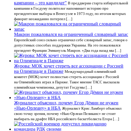
кампании – это кандидат”
В преддверии старта избирательной
кампании в Госдуму политолог напоминает историю про
президентские выборы в Венесуэле в 1973 году, по итогам которых
фаворит неожиданно потерпел […]
Макрон пожаловался на ограниченный словарный запас
Европейский союз сильно ограничил себе словарный запас, говоря о
допустимых способах поддержки Украины. На это пожаловался
президент Франции Эммануэль Макрон. «Два года назад мы […]
Журова: МОК хочет стереть все ассоциации с Россией
на Олимпиаде в Париже
Международный олимпийский
комитет (МОК) хочет полностью стереть ассоциации с Россией
на Олимпийских играх в Париже. Такое мнение ТАСС высказала
олимпийская чемпионка, депутат Госдумы […]
Журналист объяснил, почему Егор Дёмин не нужен
«Нью-Орлеану» в НБА
Журналист Крис Ламберт объяснил
свою точку зрения, почему «Нью-Орлеан Пеликанс» не стоит
выбирать на драфте НБА российского баскетболиста Егора […]