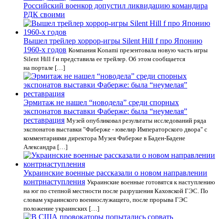
Российский военкор допустил ликвидацию командира
РДК своими
Вышел трейлер хоррор-игры Silent Hill f про Японию
1960-х годов
Компания Konami презентовала новую часть игры
Silent Hill f и представила ее трейлер. Об этом сообщается
на портале […]
Эрмитаж не нашел “новодела” среди спорных
экспонатов выставки Фаберже: была “неумелая”
реставрация
Музей опубликовал результаты исследований ряда
экспонатов выставки "Фаберже - ювелир Императорского двора" с
комментариями директора Музея Фаберже в Баден-Бадене
Александра […]
Украинские военные рассказали о новом направлении
контрнаступления
Украинские военные готовятся к наступлению
на юг по степной местности после разрушения Каховской ГЭС. По
словам украинского военнослужащего, после прорыва ГЭС
положение украинских […]