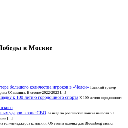
 Победы в Москве
тере большого количества игроков в «Челси»
Главный тренер
рика Обамеянга. В сезоне-2022/2023 […]
щадку к 100-летию городошного спорта
К 100-летию городошного
нского
овых ударов в зоне СВО
За неделю российские войска нанесли 50
ации […]
из топ-менеджеров компании. Об этом в колонке для Bloomberg заявил