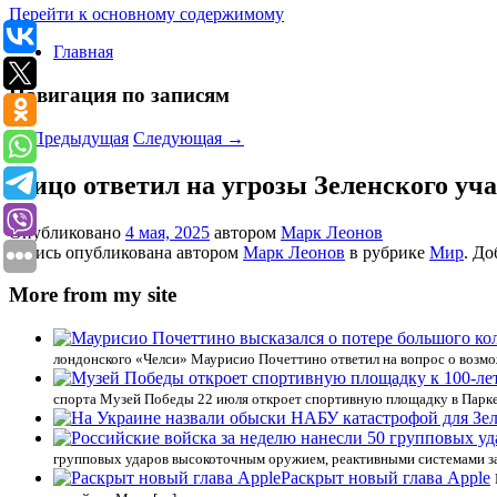
Перейти к основному содержимому
Главная
Навигация по записям
←
Предыдущая
Следующая
→
Фицо ответил на угрозы Зеленского уч
Опубликовано
4 мая, 2025
автором
Марк Леонов
Запись опубликована автором
Марк Леонов
в рубрике
Мир
. До
More from my site
лондонского «Челси» Маурисио Почеттино ответил на вопрос о возмо
спорта Музей Победы 22 июля откроет спортивную площадку в Парк
групповых ударов высокоточным оружием, реактивными системами за
Раскрыт новый глава Apple