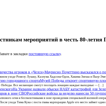
астникам мероприятий в честь 80-летия
бавьте в закладки
постоянную ссылку
.
Маурисио Почеттино высказался о по
жном уходе Ромелу Лукаку, Каллума Хадсона-Одои, Хакима Зиеша и Пьер-Эме
Музей Победы откроет спортивную пло
е Победы. Все желающие смогут посещать локацию каждые выходные — […]
На Украине назвали обыски НАБУ катастрофой для Зеле
Российские войска за неделю нанесли 50 групп
лпового огня и беспилотниками в зоне проведения специальной военной опер
После ухода Тима Кука с поста главы корпорации Apple его место займет один 