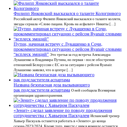
Филипп Янковский высказался о таланте Кологривого
Российский актер Филипп Янковский высказался о таланте коллеги,
звезды сериала «Слово пацана. Кровь на асфальте» Никиты […]
Путин, начиная встречу с Лукашенко в Сочи,
прокомментировал ситуацию с рейсом Ryanair словами
“всплеск эмоций”
Это третья за год встреча Александра
Лукашенко и Владимира Путина, но первая - после обострения
отношений Белоруссии с ЕС из-за ситуации с рейсом Ryanair.
Лукашенко заявлял, что в центре […]
Названа безопасная доза вызывающего
рак подсластителя аспартама
О ней сообщила Всемирная
организация здравоохранения.
«Зенит» сделал заявление по поводу продолжения
сотрудничества с Хавьером Паскуалем
Испанский тренер
Хавьер Паскуаль останется работать в «Зените» до конца
сезона-2023/2024. Кроме того, вместе с ним в команде останется