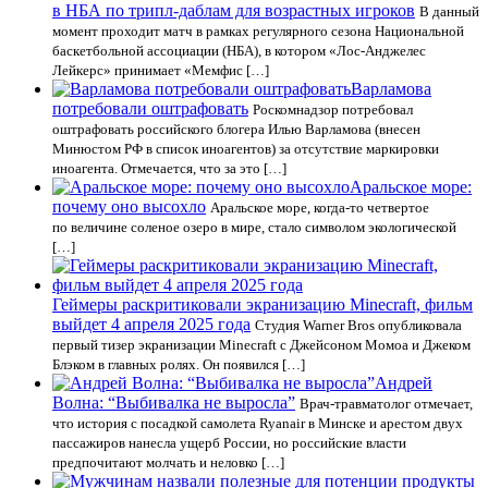
в НБА по трипл-даблам для возрастных игроков
В данный
момент проходит матч в рамках регулярного сезона Национальной
баскетбольной ассоциации (НБА), в котором «Лос-Анджелес
Лейкерс» принимает «Мемфис […]
Варламова
потребовали оштрафовать
Роскомнадзор потребовал
оштрафовать российского блогера Илью Варламова (внесен
Минюстом РФ в список иноагентов) за отсутствие маркировки
иноагента. Отмечается, что за это […]
Аральское море:
почему оно высохло
Аральское море, когда-то четвертое
по величине соленое озеро в мире, стало символом экологической
[…]
Геймеры раскритиковали экранизацию Minecraft, фильм
выйдет 4 апреля 2025 года
Студия Warner Bros опубликовала
первый тизер экранизации Minecraft с Джейсоном Момоа и Джеком
Блэком в главных ролях. Он появился […]
Андрей
Волна: “Выбивалка не выросла”
Врач-травматолог отмечает,
что история с посадкой самолета Ryanair в Минске и арестом двух
пассажиров нанесла ущерб России, но российские власти
предпочитают молчать и неловко […]