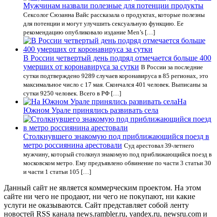
Мужчинам назвали полезные для потенции продукты
Сексолог Сюзанна Вайс рассказала о продуктах, которые полезны
для потенции и могут улучшить сексуальную функцию. Ее
рекомендацию опубликовало издание Men’s […]
В России четвертый день подряд отмечается больше 400
умерших от коронавируса за сутки
В России за последние
сутки подтверждено 9289 случаев коронавируса в 85 регионах, это
максимальное число с 17 мая. Скончался 401 человек. Выписаны за
сутки 9250 человек. Всего в РФ […]
На
Южном Урале принялись развивать села
Столкнувшего знакомую под приближающийся поезд в
метро россиянина арестовали
Суд арестовал 39-летнего
мужчину, который столкнул знакомую под приближающийся поезд в
московском метро. Ему предъявлено обвинение по части 3 статьи 30
и части 1 статьи 105 […]
Данный сайт не является коммерческим проектом. На этом
сайте ни чего не продают, ни чего не покупают, ни какие
услуги не оказываются. Сайт представляет собой ленту
новостей RSS канала news.rambler.ru, yandex.ru, newsru.com и