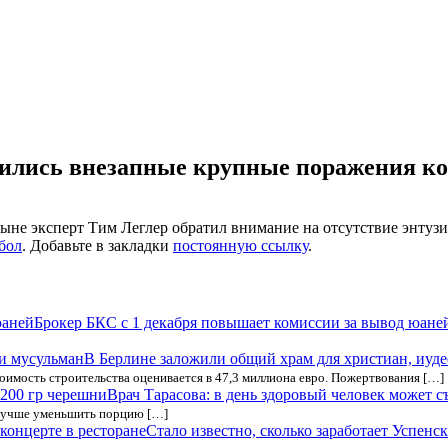
стились внезапные крупные поражения к
не эксперт Тим Леглер обратил внимание на отсутствие энтузи
бол
. Добавьте в закладки
постоянную ссылку
.
Брокер БКС с 1 декабря повышает комиссии за вывод юане
В Берлине заложили общий храм для христиан, иуде
оимость строительства оценивается в 47,3 миллиона евро. Пожертвования […]
Врач Тарасова: в день здоровый человек может с
 лучше уменьшить порцию […]
Стало известно, сколько заработает Успенск