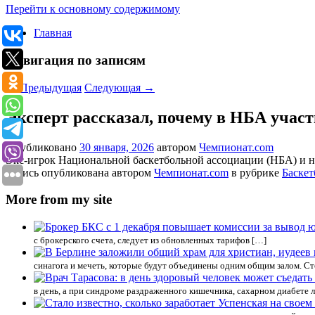
Перейти к основному содержимому
Главная
Навигация по записям
←
Предыдущая
Следующая
→
Эксперт рассказал, почему в НБА уча
Опубликовано
30 января, 2026
автором
Чемпионат.com
Экс-игрок Национальной баскетбольной ассоциации (НБА) и ны
Запись опубликована автором
Чемпионат.com
в рубрике
Баскет
More from my site
с брокерского счета, следует из обновленных тарифов […]
синагога и мечеть, которые будут объединены одним общим залом. Ст
в день, а при синдроме раздраженного кишечника, сахарном диабете