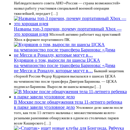
Наблюдательного совета АНО «Россия — страна возможностей»
назвал работу участников специальной военной операции
тяжелейшей, передает […]
Названы топ-3 причин, почему портативный Xbox —
это хорошая идея
Microsoft активно работает над приставкой
Xbox в формате портативного ПК.
Кудряшов о том, выросли ли шансы ЦСКА
на чемпионство после трансфера Баринова: «Дима
не Месси и Роналду, которые могут в…
Бывший защитник
сборной России Федор Кудряшов высказался о шансах ЦСКА
на чемпионство после трансфера Дмитрия Баринова. — ЦСКА
подписал Баринова. Выросли ли шансы команды […]
В Москве после обнаружения тела 11-летнего ребенка
в парке завели уголовное дело
Уголовное дело завели после
того, как тело 11-летнего мальчика с множественными колото-
резаными ранениями обнаружили в одном из столичных парков
возле Каширского […]