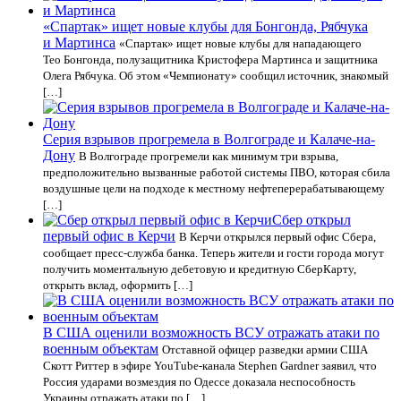
«Спартак» ищет новые клубы для Бонгонда, Рябчука
и Мартинса
«Спартак» ищет новые клубы для нападающего
Тео Бонгонда, полузащитника Кристофера Мартинса и защитника
Олега Рябчука. Об этом «Чемпионату» сообщил источник, знакомый
[…]
Серия взрывов прогремела в Волгограде и Калаче-на-
Дону
В Волгограде прогремели как минимум три взрыва,
предположительно вызванные работой системы ПВО, которая сбила
воздушные цели на подходе к местному нефтеперерабатывающему
[…]
Сбер открыл
первый офис в Керчи
В Керчи открылся первый офис Сбера,
сообщает пресс-служба банка. Теперь жители и гости города могут
получить моментальную дебетовую и кредитную СберКарту,
открыть вклад, оформить […]
В США оценили возможность ВСУ отражать атаки по
военным объектам
Отставной офицер разведки армии США
Скотт Риттер в эфире YouTube-канала Stephen Gardner заявил, что
Россия ударами возмездия по Одессе доказала неспособность
Украины отражать атаки по […]