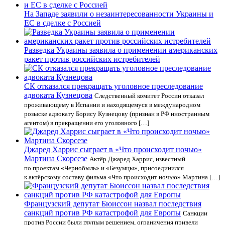
На Западе заявили о незаинтересованности Украины и
ЕС в сделке с Россией
Разведка Украины заявила о применении американских
ракет против российских истребителей
СК отказался прекращать уголовное преследование
адвоката Кузнецова
Следственный комитет России отказал
проживающему в Испании и находящемуся в международном
розыске адвокату Борису Кузнецову (признан в РФ иностранным
агентом) в прекращении его уголовного […]
Джаред Харрис сыграет в «Что происходит ночью»
Мартина Скорсезе
Актёр Джаред Харрис, известный
по проектам «Чернобыль» и «Безумцы», присоединился
к актёрскому составу фильма «Что происходит ночью» Мартина […]
Французский депутат Бюиссон назвал последствия
санкций против РФ катастрофой для Европы
Санкции
против России были глупым решением, ограничения привели