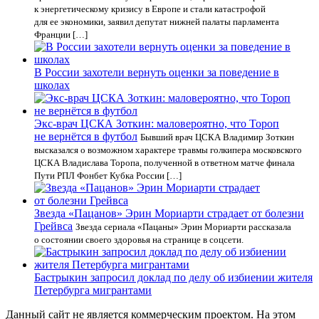
к энергетическому кризису в Европе и стали катастрофой
для ее экономики, заявил депутат нижней палаты парламента
Франции […]
В России захотели вернуть оценки за поведение в
школах
Экс-врач ЦСКА Зоткин: маловероятно, что Тороп
не вернётся в футбол
Бывший врач ЦСКА Владимир Зоткин
высказался о возможном характере травмы голкипера московского
ЦСКА Владислава Торопа, полученной в ответном матче финала
Пути РПЛ Фонбет Кубка России […]
Звезда «Пацанов» Эрин Мориарти страдает от болезни
Грейвса
Звезда сериала «Пацаны» Эрин Мориарти рассказала
о состоянии своего здоровья на странице в соцсети.
Бастрыкин запросил доклад по делу об избиении жителя
Петербурга мигрантами
Данный сайт не является коммерческим проектом. На этом