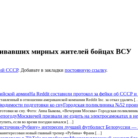
убивавших мирных жителей бойцах ВСУ
ий СССР
. Добавьте в закладки
постоянную ссылку
.
На Reddit составили протокол за фейки об СССР и
авленный в отношении американской компании Reddit Inc. за отказ удалять [
Городская поликлиника №52 проин
отовки ко сну. Фото: Анна Быкова, «Вечерняя Москва» Городская поликлини
Москвичей призвали не ездить на электросамокатах в н
упить, если во время поездки начался […]
«Рубину» интересен лучший футболист Белоруссии —
 заинтересован новый главный тренер «Рубина» Франк […]