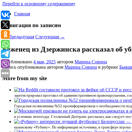
Перейти к основному содержимому
Главная
Навигация по записям
←
Предыдущая
Следующая
→
Беженец из Дзержинска рассказал об 
Опубликовано
4 мая, 2025
автором
Марина Совина
Запись опубликована автором
Марина Совина
в рубрике
Бывш
More from my site
зарегистрировал протокол об административном правонарушении, сост
Городская поликлиника №52 проинформировала о необходимости подг
в условиях непогоды. Столичный Дептранс рассказал, как следует пост
казанскому «Рубину». По информации источника, в трансфере игрока