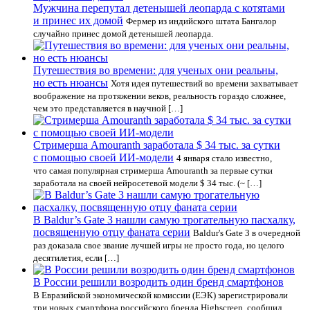
Мужчина перепутал детенышей леопарда с котятами
и принес их домой
Фермер из индийского штата Бангалор
случайно принес домой детенышей леопарда.
Путешествия во времени: для ученых они реальны,
но есть нюансы
Хотя идея путешествий во времени захватывает
воображение на протяжении веков, реальность гораздо сложнее,
чем это представляется в научной […]
Стримерша Amouranth заработала $ 34 тыс. за сутки
с помощью своей ИИ-модели
4 января стало известно,
что самая популярная стримерша Amouranth за первые сутки
заработала на своей нейросетевой модели $ 34 тыс. (~ […]
В Baldur’s Gate 3 нашли самую трогательную пасхалку,
посвященную отцу фаната серии
Baldur's Gate 3 в очередной
раз доказала свое звание лучшей игры не просто года, но целого
десятилетия, если […]
В России решили возродить один бренд смартфонов
В Евразийской экономической комиссии (ЕЭК) зарегистрировали
три новых смартфона российского бренда Highscreen, сообщил