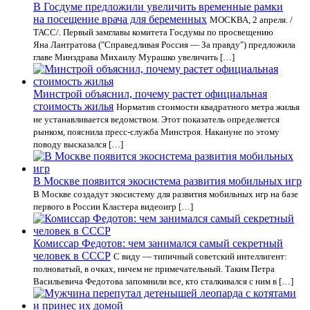
В Госдуме предложили увеличить временные рамки
на посещение врача для беременных
МОСКВА, 2 апреля. /
ТАСС/. Первый замглавы комитета Госдумы по просвещению
Яна Лантратова ("Справедливая Россия — За правду") предложила
главе Минздрава Михаилу Мурашко увеличить […]
Минстрой объяснил, почему растет официальная
стоимость жилья
Норматив стоимости квадратного метра жилья
не устанавливается ведомством. Этот показатель определяется
рынком, пояснила пресс-служба Минстроя. Накануне по этому
поводу высказался […]
В Москве появится экосистема развития мобильных игр
В Москве создадут экосистему для развития мобильных игр на базе
первого в России Кластера видеоигр […]
Комиссар Федотов: чем занимался самый секретный
человек в СССР
С виду — типичный советский интеллигент:
полноватый, в очках, ничем не примечательный. Таким Петра
Васильевича Федотова запомнили все, кто сталкивался с ним в […]